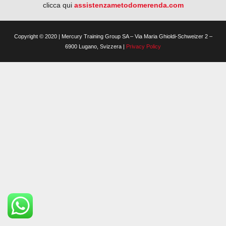
clicca qui
assistenzametodomerenda.com
Copyright © 2020 | Mercury Training Group SA – Via Maria Ghioldi-Schweizer 2 –
6900 Lugano, Svizzera |
Privacy Policy